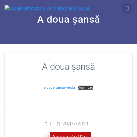
A doua șansă
A doua șansă
a-doua-sansa-reedu
Download
0
20/07/2021
Actualizări/Știri