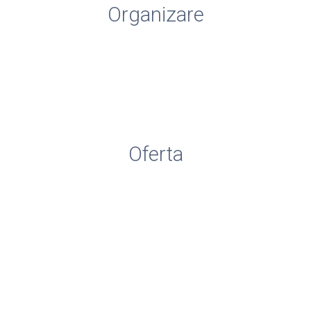
Organizare
Resurse umane
Consiliu de Administrare
Comisia CEAC
Comisii Metodice
Oferta
Resurse materiale
Inscrieri pregatitoare
Adrese utile
www.isjbacau.ro
www.ccdbacau.ro