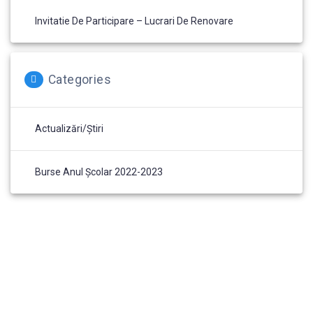
Invitatie De Participare – Lucrari De Renovare
Categories
Actualizări/Știri
Burse Anul Școlar 2022-2023
Bacău, Bacău, str. Bicaz, nr.126
scoaladomnitamariabc@yahoo.com
0334 408 304