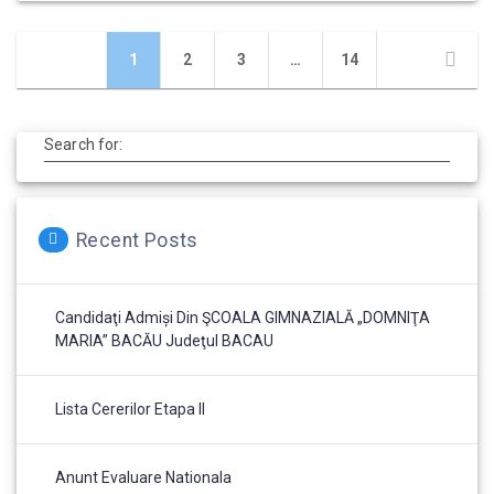
1
2
3
…
14
Search for:
Recent Posts
Candidaţi Admiși Din ŞCOALA GIMNAZIALĂ „DOMNIŢA
MARIA” BACĂU Judeţul BACAU
Lista Cererilor Etapa II
Anunt Evaluare Nationala