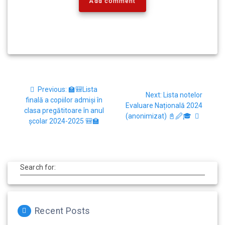
Add comment
Previous:
🏫🎒Lista
Next:
Lista notelor
finală a copiilor admiși în
Evaluare Națională 2024
clasa pregătitoare în anul
(anonimizat) 📓🖉🎓
școlar 2024-2025 🎒🏫
Search for:
Recent Posts