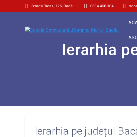
Strada Bicaz, 126, Bacău
0334 408 304
sco
AC
ASO
Ierarhia 
Ierarhia pe județul B