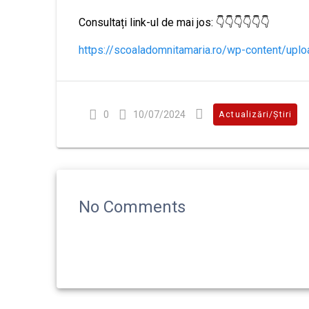
Consultați link-ul de mai jos: 👇👇👇👇👇👇
https://scoaladomnitamaria.ro/wp-content/u
0
10/07/2024
Actualizări/Știri
No Comments