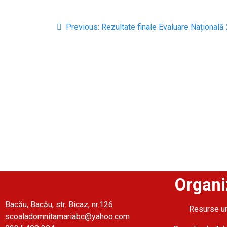
Previous:
Rezultate finale Evaluare Națională
Organi
Bacău, Bacău, str. Bicaz, nr.126
Resurse 
scoaladomnitamariabc@yahoo.com