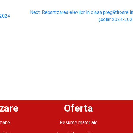
Next:
Repartizarea elevilor în clasa pregătitoare î
 2024
școlar 2024-202
zare
Oferta
umane
Resurse materiale