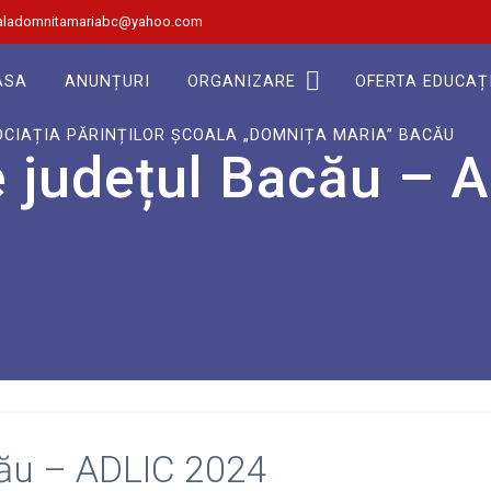
aladomnitamariabc@yahoo.com
ASA
ANUNȚURI
ORGANIZARE
OFERTA EDUCAȚ
CIAȚIA PĂRINȚILOR ȘCOALA „DOMNIȚA MARIA” BACĂU
pe județul Bacău – 
acău – ADLIC 2024