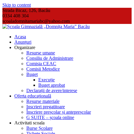
Skip to content
Strada Bicaz, 126, Bacău
0334 408 304
scoaladomnitamariabc@yahoo.com
Acasa
Anunțuri
Organizare
Resurse umane
Consiliu de Administrare
Comisia CEAC
Comisii Metodice
Buget
Execuție
Buget aprobat
Declarații de avere/interese
Oferta educațională
Resurse materiale
Inscrieri pregatitoare
Înscriere preșcolar și antepreșcolar
G SUITE – școala online
Activitati scoala
Burse Școlare
Tichete Sociale