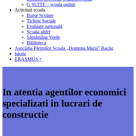
G SUITE – școala online
Activitati scoala
Burse Școlare
Tichete Sociale
Evaluare națională
Scoala altfel
Săptămâna Verde
Biblioteca
Asociația Părinților Școala „Domnița Maria” Bacău
Istoric
ERASMUS +
In atentia agentilor economici
specializati in lucrari de
constructie