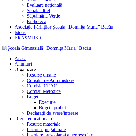
Evaluare națională
Scoala altfel
Săptămâna Verde
Biblioteca
Asociația Părinților Școala „Domnița Maria” Bacău
Istoric
ERASMUS +
Acasa
Anunțuri
Organizare
Resurse umane
Consiliu de Administrare
Comisia CEAC
Comisii Metodice
Buget
Execuție
Buget aprobat
Declarații de avere/interese
Oferta educațională
Resurse materiale
Inscrieri pregatitoare
Înscriere preșcolar și antepreșcolar