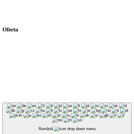
Comisia CEAC
Comisii Metodice
Oferta
Resurse materiale
Inscrieri pregatitoare
Adrese utile
www.isjbacau.ro
www.ccdbacau.ro
www.edu.ro
Română