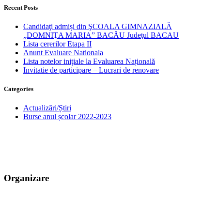
Recent Posts
Candidaţi admiși din ŞCOALA GIMNAZIALĂ
„DOMNIŢA MARIA” BACĂU Judeţul BACAU
Lista cererilor Etapa II
Anunt Evaluare Nationala
Lista notelor inițiale la Evaluarea Națională
Invitatie de participare – Lucrari de renovare
Categories
Actualizări/Știri
Burse anul școlar 2022-2023
Bacău, Bacău, str. Bicaz, nr.126
scoaladomnitamariabc@yahoo.com
0334 408 304
Organizare
Resurse umane
Consiliu de Administrare