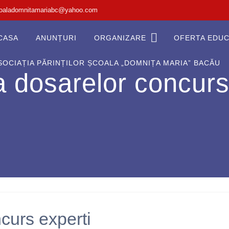
oaladomnitamariabc@yahoo.com
CASA
ANUNȚURI
ORGANIZARE
OFERTA EDUC
SOCIAȚIA PĂRINȚILOR ȘCOALA „DOMNIȚA MARIA” BACĂU
a dosarelor concurs
curs experti