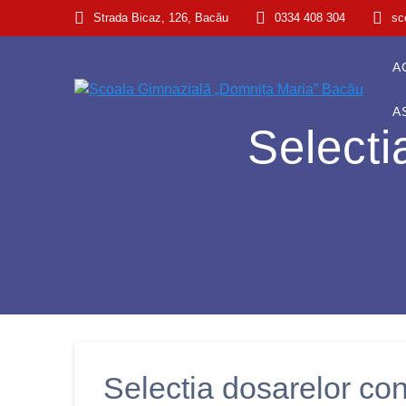
Strada Bicaz, 126, Bacău
0334 408 304
sc
A
A
Selecti
Selectia dosarelor con