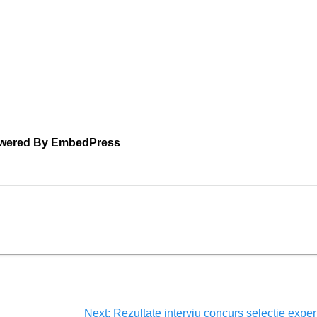
wered By EmbedPress
Next:
Rezultate interviu concurs selectie exper